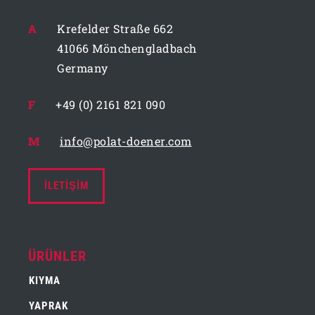
A
Krefelder Straße 662
41066 Mönchengladbach
Germany
F
+49 (0) 2161 821 090
M
info@polat-doener.com
İLETIŞIM
ÜRÜNLER
KIYMA
YAPRAK