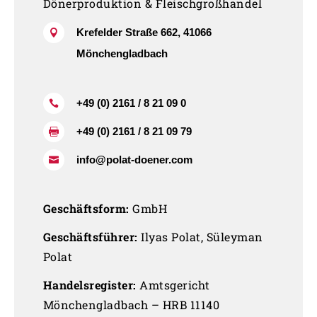
Dönerproduktion & Fleischgroßhandel
Krefelder Straße 662, 41066

Mönchengladbach
+49 (0) 2161 / 8 21 09 0

+49 (0) 2161 / 8 21 09 79

info@polat-doener.com

Geschäftsform:
GmbH
Geschäftsführer:
Ilyas Polat, Süleyman
Polat
Handelsregister:
Amtsgericht
Mönchengladbach – HRB 11140