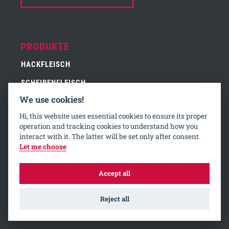
PRODUKTE
HACKFLEISCH
SCHEIBENFLEISCH
We use cookies!
QUALITÄT
Hi, this website uses essential cookies to ensure its proper
operation and tracking cookies to understand how you
ZERTIFIKATE
interact with it. The latter will be set only after consent.
Let me choose
HALAL
Accept all
UNTERNEHMEN
Reject all
ÜBER UNS